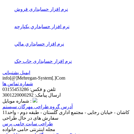
نرم افزار حسابداری فروش
نرم افزار حسابداري يكپارچه
نرم افزار حسابداري مالي
نرم افزار حسابداری چاپ چک
ایمیل پشتیبانی
info[@]Mehregan-System[.]Com
شماره تماس ها
تلفن و فکس: 03155453286
ارسال پیامک: 3001220000292
شماره موبایل :
آدرس گروه طراحی مهرگان سیستم
کاشان - خیابان رجایی - مجتمع اداری گلستان - طبقه دوم - واحد11
سفارش های در حال طراحی
طراحی سایت حامی پرس
مجله اینترنتی حامی خانواده