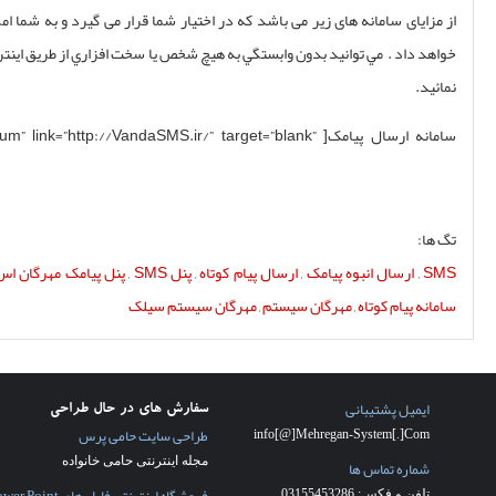
نرم افزار حسابداري يكپارچه
 انبوه را در زمان کم
يغاتي و يا تکی ارسال
نرم افزار حسابداري مالي
نرم افزار حسابداری چاپ چک
” ]سامانه ارسال پیامک
وندا[/button]
ال و دريافت پيامک
,
سفارش طراحی سایت کاشان
(28)
شرکت
طراحی سایت
(17)
شرکت طراحی سایت
کاشان
(27)
طراحي سايت
(17)
طراحی سایت