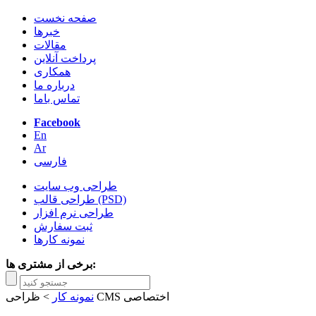
صفحه نخست
خبرها
مقالات
پرداخت آنلاین
همکاری
درباره ما
تماس باما
Facebook
En
Ar
فارسی
طراحی وب سایت
طراحی قالب (PSD)
طراحی نرم افزار
ثبت سفارش
نمونه کارها
برخی از مشتری ها:
ظراحی CMS اختصاصی
نمونه کار
>