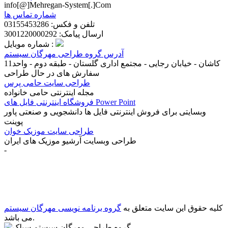
info[@]Mehregan-System[.]Com
شماره تماس ها
تلفن و فکس: 03155453286
ارسال پیامک: 3001220000292
شماره موبایل :
آدرس گروه طراحی مهرگان سیستم
کاشان - خیابان رجایی - مجتمع اداری گلستان - طبقه دوم - واحد11
سفارش های در حال طراحی
طراحی سایت حامی پرس
مجله اینترنتی حامی خانواده
فروشگاه اینترنتی فایل های Power Point
وبسایتی برای فروش اینترنتی فایل ها دانشجویی و صنعتی پاور
پوینت
طراحی سایت موزیک خوان
طراحی وبسایت آرشیو موزیک های ایران
-
سفارش طراحی سایت کاشان
(28)
شرکت طراحی سایت
(17)
شرکت طراحی سایت کاشان
(27)
طراحي سايت
(17)
طراحی
سایت شرکت فرش
(4)
طراحی سایت فرش
(5)
طراحی سایت
کاشان
(22)
طراحی قالب اختصاصی
(18)
طراحی قالب ریسپانسیو
(2)
طراحی وب سایت در کاشان
(17)
قالب اختصاصی
(3)
کلیه حقوق این سایت متعلق به
گروه برنامه نویسی مهرگان سیستم
می باشد.