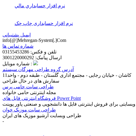
نرم افزار حسابداري مالي
نرم افزار حسابداری چاپ چک
ایمیل پشتیبانی
info[@]Mehregan-System[.]Com
شماره تماس ها
تلفن و فکس: 03155453286
ارسال پیامک: 3001220000292
شماره موبایل :
آدرس گروه طراحی مهرگان سیستم
کاشان - خیابان رجایی - مجتمع اداری گلستان - طبقه دوم - واحد11
سفارش های در حال طراحی
طراحی سایت حامی پرس
مجله اینترنتی حامی خانواده
فروشگاه اینترنتی فایل های Power Point
وبسایتی برای فروش اینترنتی فایل ها دانشجویی و صنعتی پاور پوینت
طراحی سایت موزیک خوان
طراحی وبسایت آرشیو موزیک های ایران
-
 شرکت فرش
(4)
طراحی سایت فرش
(5)
طراحی سایت کاشان
(22)
یسپانسیو
(2)
طراحی وب سایت در کاشان
(17)
قالب اختصاصی
(3)