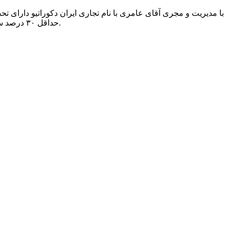
با مدیریت و مجری آقای عامری با نام تجاری ایران دکوراتیو دارای 
حداقل ۳۰ درصد سقف های سایت نطنز که در آنزمان دامپا و تایل های ۶۰×۶۰ بود شروع کرده و جزء اولین ها و با سابقه ترین¬ها در زمینه اجرای سقف کاذب.