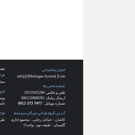
ایمیل پشتیبانی
سف
طرا
info[@]Mehregan-System[.]Com
مجله
شماره تماس ها
فروشگ
تلفن و فکس: 03155453286
ارسال پیامک: 3001220000292
وبس
شماره موبایل :
دان
آدرس گروه طراحی مهرگان سیستم
طرا
کاشان - خیابان رجایی - مجتمع اداری
طرا
گلستان - طبقه دوم - واحد11