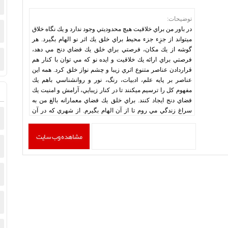
توضیحات:
در باور من براي خلاقيت هيچ محدوديتي وجود ندارد و يك نگاه خلاق
ميتواند از جزِء جزء محيط براي خلق يك اثر نو الهام بگيرد. هر
گوشه از يك مكان، فرصتي براي خلق يك فضاي دنج مي دهد،
فرصتي براي ارائه يك خلاقيت و ايده نو كه مي توان با كنار هم
قراردادن عناصر متنوع اثري زيبا و چشم نواز خلق كرد. همه اين
عناصر بر پايه علم، ادبيات، رنگ، نور و روانشناسي باهم يك
مفهوم كل را ترسيم ميكنند تا در كنار زيبايي، آرامش و امنيت يك
فضاي دنج ايجاد كنند. براي خلق يك فضاي معمارانه بالغ من به
سراغ زندگي مي روم تا از آن الهام بگيرم. از شهري كه در آن
هستيم از موسيقي، فرهنگ، ادبيات، شعر و هرآنچه منجرب یک
تجسم ناب معمارانه میگردد تا هر بخش از فضا را با روياهاي افراد
مشاهده وب سایت
هارموني ببخشم.
http://ahsohrabi.com/
تگ ها:
شرکت طراحی سایت
,
شرکت طراحی سایت کاشان
,
طراحی
سایت دکوراسیون داخلی
,
طراحی سایت طراح دکوراسیون
داخلی
,
طراحی سایت کاشان
,
طراحی سایت معماری
,
طراحی
سایت وردپرسی