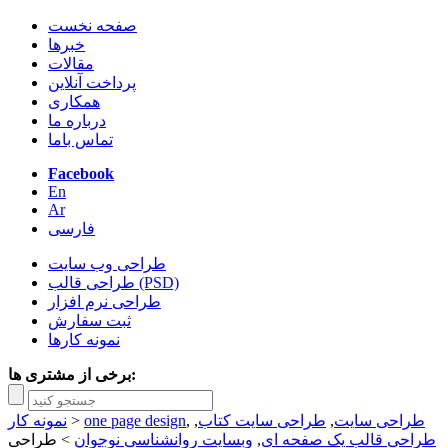
صفحه نخست
خبرها
مقالات
پرداخت آنلاین
همکاری
درباره ما
تماس باما
Facebook
En
Ar
فارسی
طراحی وب سایت
طراحی قالب (PSD)
طراحی نرم افزار
ثبت سفارش
نمونه کارها
برخی از مشتری ها:
طراحی سایت
,
طراحی سایت کتاب
,
,
one page design
>
نمونه کار
طراحی قالب یک صفحه ای
,
وبسایت روانشناسی نوجوان
>
طراحی