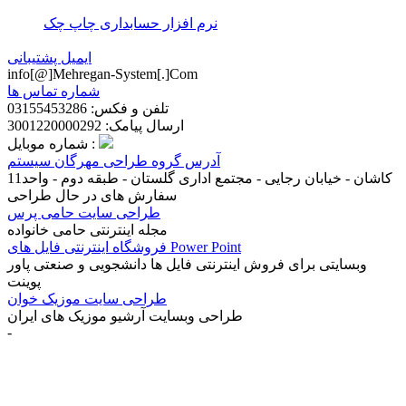
نرم افزار حسابداری چاپ چک
ایمیل پشتیبانی
info[@]Mehregan-System[.]Com
شماره تماس ها
تلفن و فکس: 03155453286
ارسال پیامک: 3001220000292
شماره موبایل :
آدرس گروه طراحی مهرگان سیستم
کاشان - خیابان رجایی - مجتمع اداری گلستان - طبقه دوم - واحد11
سفارش های در حال طراحی
طراحی سایت حامی پرس
مجله اینترنتی حامی خانواده
فروشگاه اینترنتی فایل های Power Point
وبسایتی برای فروش اینترنتی فایل ها دانشجویی و صنعتی پاور
پوینت
طراحی سایت موزیک خوان
طراحی وبسایت آرشیو موزیک های ایران
-
سفارش طراحی سایت کاشان
(28)
شرکت طراحی سایت
(17)
شرکت طراحی سایت کاشان
(27)
طراحي سايت
(17)
طراحی
سایت شرکت فرش
(4)
طراحی سایت فرش
(5)
طراحی سایت
کاشان
(22)
طراحی قالب اختصاصی
(18)
طراحی قالب ریسپانسیو