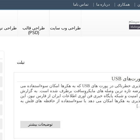
ن
همکاری
درباره ما
تماس باما
طراحی وب سایت
طراحی قالب
طراحی نرم
(PSD)
تبلت
‌های USB
آسیب‌ پذیری خطرناکی در پورت‌ های USB که به هکرها امکان سوءاستفاده می
عرضه تازه‌ ترین وصله های مایکروسافت برطرف شده است. به گزارش
منیت و شبکه پایگاه خبری فن آوری اطلاعات ایران از فارس نیوز، این
یری به هکرها امکان می دهد با سوءاستفاده از حافظه های فلش به
…]
توضیحات بیشتر