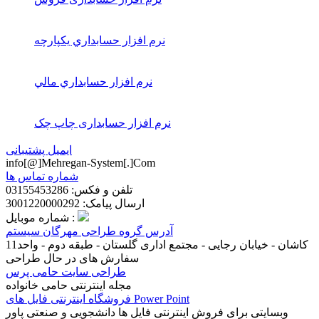
نرم افزار حسابداري يكپارچه
نرم افزار حسابداري مالي
نرم افزار حسابداری چاپ چک
ایمیل پشتیبانی
info[@]Mehregan-System[.]Com
شماره تماس ها
تلفن و فکس: 03155453286
ارسال پیامک: 3001220000292
شماره موبایل :
آدرس گروه طراحی مهرگان سیستم
کاشان - خیابان رجایی - مجتمع اداری گلستان - طبقه دوم - واحد11
سفارش های در حال طراحی
طراحی سایت حامی پرس
مجله اینترنتی حامی خانواده
فروشگاه اینترنتی فایل های Power Point
وبسایتی برای فروش اینترنتی فایل ها دانشجویی و صنعتی پاور