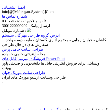
ایمیل پشتیبانی
info[@]Mehregan-System[.]Com
شماره تماس ها
تلفن و فکس: 03155453286
ارسال پیامک: 3001220000292
شماره موبایل :
آدرس گروه طراحی مهرگان سیستم
کاشان - خیابان رجایی - مجتمع اداری گلستان - طبقه دوم - واحد11
سفارش های در حال طراحی
طراحی سایت حامی پرس
مجله اینترنتی حامی خانواده
فروشگاه اینترنتی فایل های Power Point
وبسایتی برای فروش اینترنتی فایل ها دانشجویی و صنعتی پاور
پوینت
طراحی سایت موزیک خوان
طراحی وبسایت آرشیو موزیک های ایران
-
سفارش طراحی سایت کاشان
(28)
شرکت طراحی سایت
(17)
شرکت طراحی سایت کاشان
(27)
طراحي سايت
(17)
طراحی
سایت شرکت فرش
(4)
طراحی سایت فرش
(5)
طراحی سایت
کاشان
(22)
طراحی قالب اختصاصی
(18)
طراحی قالب ریسپانسیو
(2)
طراحی وب سایت در کاشان
(17)
قالب اختصاصی
(3)
کلیه حقوق این سایت متعلق به
گروه برنامه نویسی مهرگان سیستم