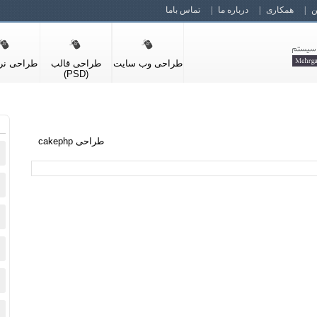
ن
همکاری
درباره ما
تماس باما
طراحی وب سایت
طراحی قالب
طراحی نرم
(PSD)
طراحی cakephp