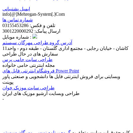
ایمیل پشتیبانی
info[@]Mehregan-System[.]Com
شماره تماس ها
تلفن و فکس: 03155453286
ارسال پیامک: 3001220000292
شماره موبایل :
آدرس گروه طراحی مهرگان سیستم
کاشان - خیابان رجایی - مجتمع اداری گلستان - طبقه دوم - واحد11
سفارش های در حال طراحی
طراحی سایت حامی پرس
مجله اینترنتی حامی خانواده
فروشگاه اینترنتی فایل های Power Point
وبسایتی برای فروش اینترنتی فایل ها دانشجویی و صنعتی پاور
پوینت
طراحی سایت موزیک خوان
طراحی وبسایت آرشیو موزیک های ایران
-
سفارش طراحی سایت کاشان
(28)
شرکت طراحی سایت
(17)
شرکت طراحی سایت کاشان
(27)
طراحي سايت
(17)
طراحی
سایت شرکت فرش
(4)
طراحی سایت فرش
(5)
طراحی سایت
کاشان
(22)
طراحی قالب اختصاصی
(18)
طراحی قالب ریسپانسیو
(2)
طراحی وب سایت در کاشان
(17)
قالب اختصاصی
(3)
کلیه حقوق این سایت متعلق به
گروه برنامه نویسی مهرگان سیستم