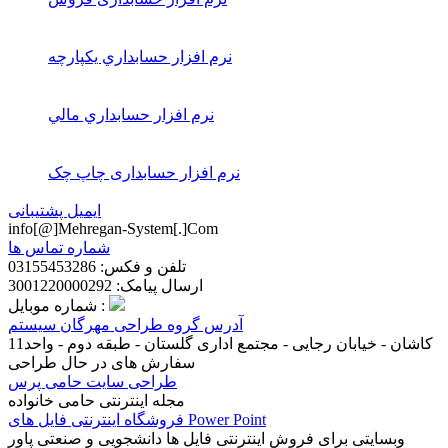
نرم افزار حسابداري يكپارچه
نرم افزار حسابداري مالي
نرم افزار حسابداری چاپ چک
ایمیل پشتیبانی
info[@]Mehregan-System[.]Com
شماره تماس ها
تلفن و فکس: 03155453286
ارسال پیامک: 3001220000292
شماره موبایل :
آدرس گروه طراحی مهرگان سیستم
کاشان - خیابان رجایی - مجتمع اداری گلستان - طبقه دوم - واحد11
سفارش های در حال طراحی
طراحی سایت حامی پرس
مجله اینترنتی حامی خانواده
فروشگاه اینترنتی فایل های Power Point
وبسایتی برای فروش اینترنتی فایل ها دانشجویی و صنعتی پاور